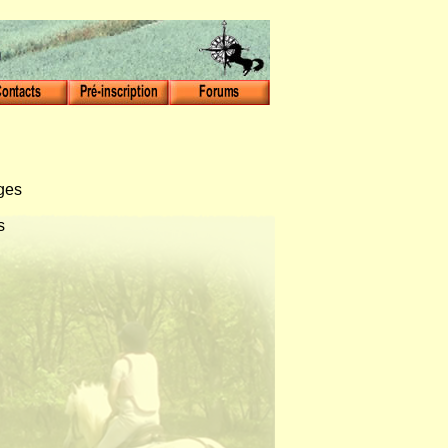
ages
s